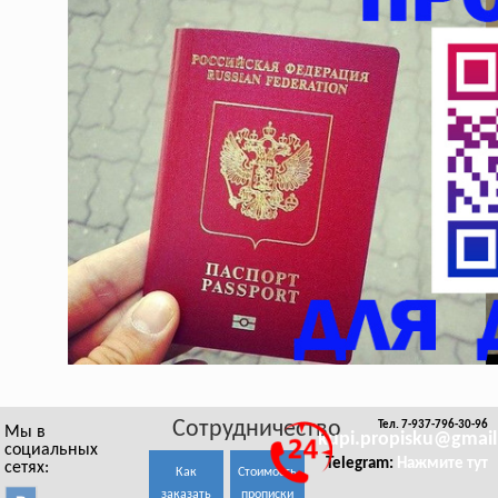
Сотрудничество
Тел. 7-937-796-30-96
Мы в
kupi.propisku@gmai
социальных
Telegram:
Нажмите тут
сетях:
Как
Стоимость
заказать
прописки